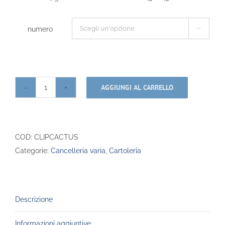
numero

AGGIUNGI AL CARRELLO
Set
Clip
Cactus
Collection
COD:
CLIPCACTUS
quantità
Categorie:
Cancelleria varia
,
Cartoleria
Descrizione
Informazioni aggiuntive