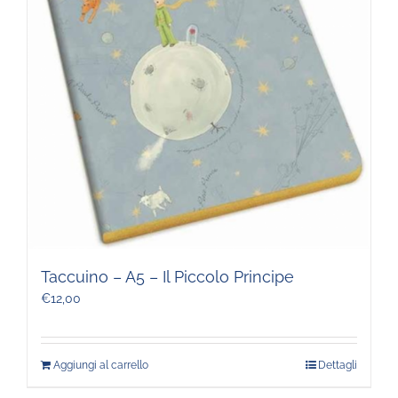
opzioni
possono
essere
scelte
nella
pagina
del
prodotto
Taccuino – A5 – Il Piccolo Principe
€
12,00
Aggiungi al carrello
Dettagli