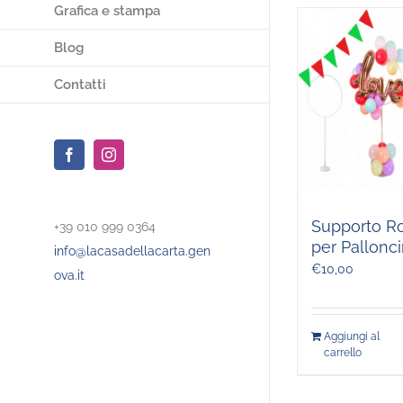
Grafica e stampa
Blog
Contatti
Facebook
Instagram
Supporto R
+39 010 999 0364
per Pallonci
info@lacasadellacarta.gen
€
10,00
ova.it
Aggiungi al
carrello