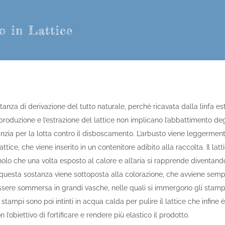
o in Lattice
stanza di derivazione del tutto naturale, perché ricavata dalla linfa es
oduzione e l’estrazione del lattice non implicano l’abbattimento degl
zia per la lotta contro il disboscamento. L’arbusto viene leggermente
attice, che viene inserito in un contenitore adibito alla raccolta. Il l
nolo che una volta esposto al calore e all’aria si rapprende diventando
 questa sostanza viene sottoposta alla colorazione, che avviene sem
essere sommersa in grandi vasche, nelle quali si immergono gli stamp
Gli stampi sono poi intinti in acqua calda per pulire il lattice che infine 
n l’obiettivo di fortificare e rendere più elastico il prodotto.