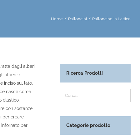
Home
Palloncini
Palloncino in Lattice
tratta dagli alberi
Ricerca Prodotti
i alberi e
 inciso sul lato,
attice nasce come
 elastico.
pre con sostanze
i per creare
Categorie prodotto
è infornato per