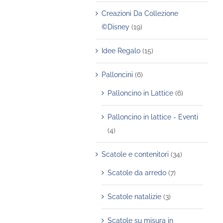
Creazioni Da Collezione
ti.
©Disney
(19)
ni
Idee Regalo
(15)
ono
e
Palloncini
(6)
e
Palloncino in Lattice
(6)
a
Palloncino in lattice - Eventi
(4)
tto
Scatole e contenitori
(34)
Scatole da arredo
(7)
Scatole natalizie
(3)
Scatole su misura in