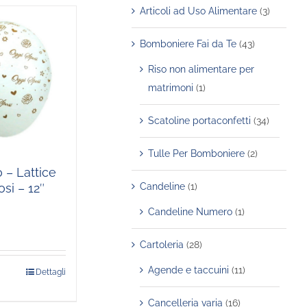
Articoli ad Uso Alimentare
(3)
Bomboniere Fai da Te
(43)
Riso non alimentare per
matrimoni
(1)
Scatoline portaconfetti
(34)
Tulle Per Bomboniere
(2)
 – Lattice
si – 12″
Candeline
(1)
Candeline Numero
(1)
Cartoleria
(28)
Agende e taccuini
(11)
Dettagli
Cancelleria varia
(16)