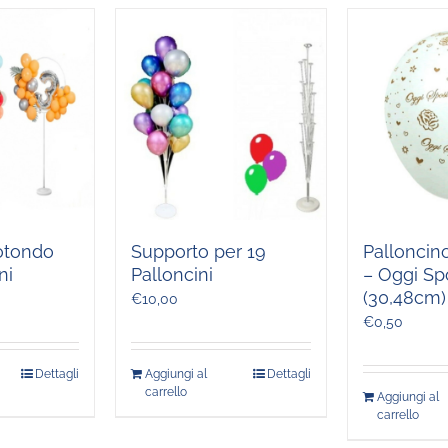
otondo
Supporto per 19
Palloncino
ni
Palloncini
– Oggi Spo
(30,48cm)
€
10,00
€
0,50
Dettagli
Aggiungi al
Dettagli
carrello
Aggiungi al
carrello