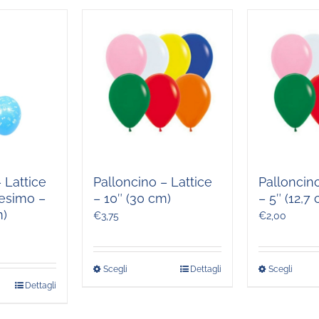
 Lattice
Palloncino – Lattice
Palloncino
tesimo –
– 10″ (30 cm)
– 5″ (12,7
m)
€
3,75
€
2,00
Scegli
Dettagli
Scegli
Questo
Ques
Dettagli
prodotto
prodo
o
ha
ha