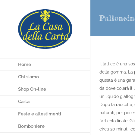
Salta
al
Palloncin
contenuto
Il lattice è una so
Home
della gomma. La pr
Chi siamo
questa è una garan
da dove colerà il l
Shop On-line
un liquido giallog
Carta
Dopo la raccolta,
naturali, per poi 
Feste e allestimenti
l’articolo finale. 
Bomboniere
circa 20 minuti, co