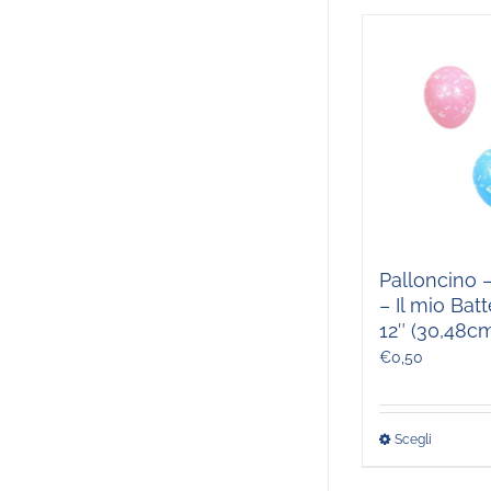
Palloncino –
– Il mio Bat
12″ (30,48c
€
0,50
Scegli
Questo
prodott