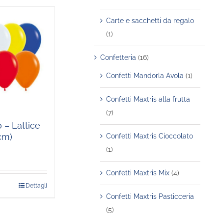
Carte e sacchetti da regalo
(1)
Confetteria
(16)
Confetti Mandorla Avola
(1)
Confetti Maxtris alla frutta
(7)
 – Lattice
 cm)
Confetti Maxtris Cioccolato
(1)
Confetti Maxtris Mix
(4)
Dettagli
to
Confetti Maxtris Pasticceria
tto
(5)