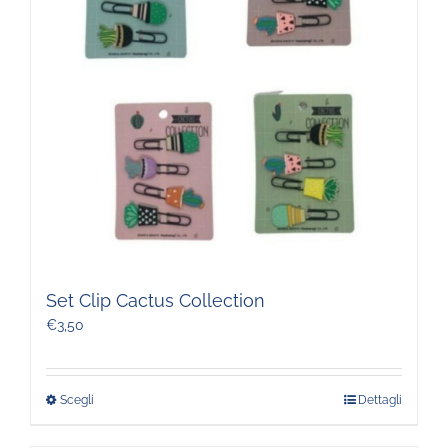
Set Clip Cactus Collection
€
3,50
Scegli
Dettagli
Questo
prodotto