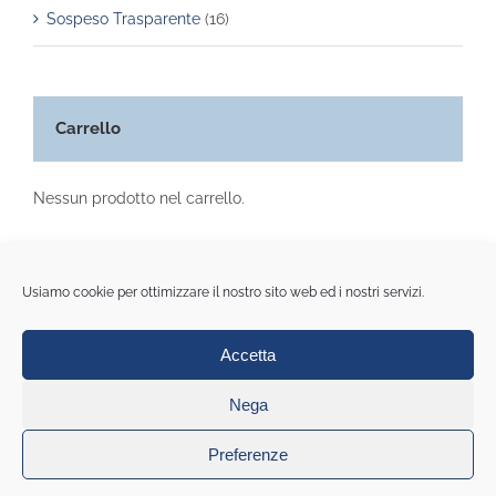
Sospeso Trasparente
(16)
Carrello
Nessun prodotto nel carrello.
Usiamo cookie per ottimizzare il nostro sito web ed i nostri servizi.
Accetta
© Copyright 2020 All Rights Reserved | La casa della carta di
Monica Rinaldi | Piazza portello 8r - Genova | Pi 01548250990
Nega
Cookie Policy (UE)
|
Privacy policy
|
Note legali
|
Condizioni
generali di contratto
|
Web Agency: Mideanet
Preferenze
Facebook
Instagram