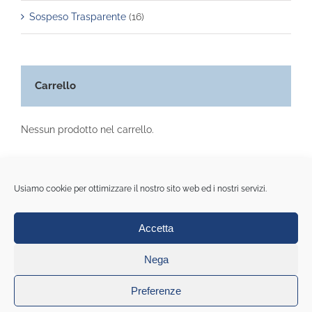
Sospeso Trasparente
(16)
Carrello
Nessun prodotto nel carrello.
Usiamo cookie per ottimizzare il nostro sito web ed i nostri servizi.
Accetta
© Copyright 2020 All Rights Reserved | La casa della carta di
Monica Rinaldi | Piazza portello 8r - Genova | Pi 01548250990
Nega
Cookie Policy (UE)
|
Privacy policy
|
Note legali
|
Condizioni
generali di contratto
|
Web Agency: Mideanet
Preferenze