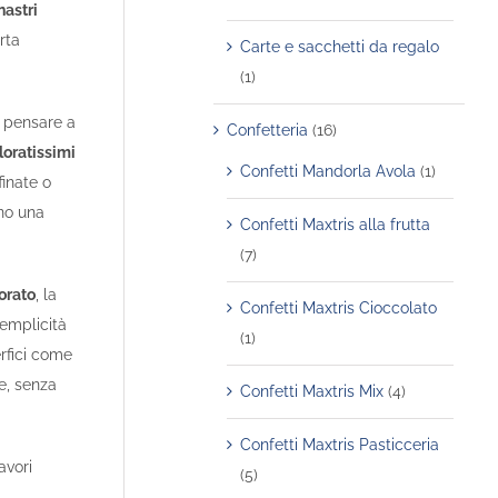
nastri
rta
Carte e sacchetti da regalo
(1)
i pensare a
Confetteria
(16)
loratissimi
Confetti Mandorla Avola
(1)
finate o
ono una
Confetti Maxtris alla frutta
(7)
orato
, la
Confetti Maxtris Cioccolato
semplicità
(1)
rfici come
re, senza
Confetti Maxtris Mix
(4)
Confetti Maxtris Pasticceria
avori
(5)