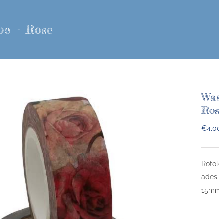
pe – Rose
Was
Ros
€
4,0
Rotol
adesi
15mm