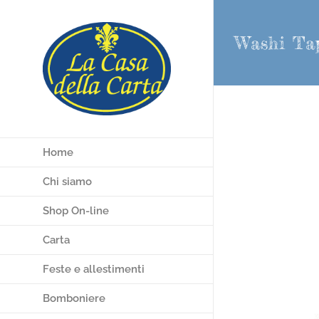
Salta
al
Washi Ta
contenuto
Home
Chi siamo
Shop On-line
Carta
Feste e allestimenti
Bomboniere