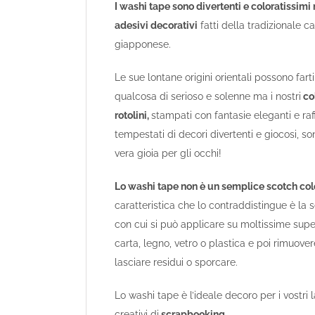
I washi tape sono divertenti e coloratissimi 
adesivi decorativi
fatti della tradizionale ca
giapponese.
Le sue lontane origini orientali possono fart
qualcosa di serioso e solenne ma i nostri
co
rotolini,
stampati con fantasie eleganti e raf
tempestati di decori divertenti e giocosi, s
vera gioia per gli occhi!
Lo washi tape non è un semplice scotch col
caratteristica che lo contraddistingue è la 
con cui si può applicare su moltissime supe
carta, legno, vetro o plastica e poi rimuove
lasciare residui o sporcare.
Lo washi tape è l’ideale decoro per i vostri l
creativi di
scrapbooking.