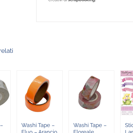
elati
 –
Washi Tape –
Washi Tape –
Sti
Fluo – Arancio
Floreale
La