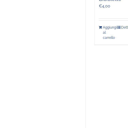
€
4,00
Aggiungi
Dett
al
carrello