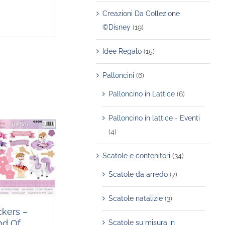
Creazioni Da Collezione
©Disney
(19)
Idee Regalo
(15)
Palloncini
(6)
Palloncino in Lattice
(6)
Palloncino in lattice - Eventi
(4)
Scatole e contenitori
(34)
Scatole da arredo
(7)
Scatole natalizie
(3)
ckers –
nd Of
Scatole su misura in