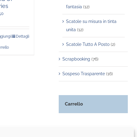
ries
fantasia
(12)
50
Scatole su misura in tinta
unita
(12)
giungi
Dettagli
Scatole Tutto A Posto
(2)
rrello
Scrapbooking
(76)
Sospeso Trasparente
(16)
Carrello