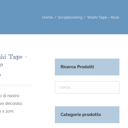
Home
Scrapbooking
Washi Tape – Rose
hi Tape –
e
Ricerca Prodotti
0
o di nastro
vo decorato
 x 10m.
Categorie prodotto