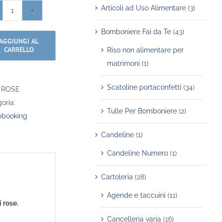
Articoli ad Uso Alimentare
(3)
Washi
Tape
Bomboniere Fai da Te
(43)
AGGIUNGI AL
-
CARRELLO
Riso non alimentare per
Rose
matrimoni
(1)
quantità
Scatoline portaconfetti
(34)
:
ROSE
oria:
Tulle Per Bomboniere
(2)
pbooking
Candeline
(1)
Candeline Numero
(1)
Cartoleria
(28)
Agende e taccuini
(11)
 rose.
Cancelleria varia
(16)