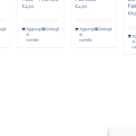
Fai
€
4,00
€
4,00
€
6,
agli
Aggiungi
Dettagli
Aggiungi
Dettagli
al
al
Ag
carrello
carrello
al
ca