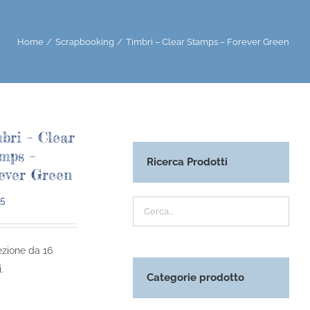
Home
Scrapbooking
Timbri – Clear Stamps – Forever Green
bri – Clear
mps –
Ricerca Prodotti
ever Green
95
zione da 16
.
Categorie prodotto