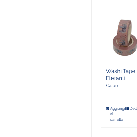
Washi Tape
Elefanti
€
4,00
Aggiungi
Dett
al
carrello