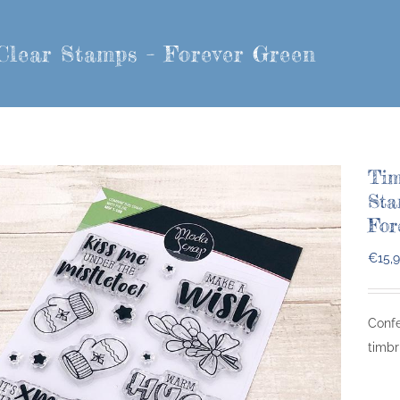
Clear Stamps – Forever Green
Tim
Sta
For
€
15,
Confe
timbri