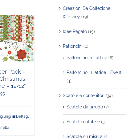
Creazioni Da Collezione
©Disney
(19)
Idee Regalo
(15)
Palloncini
(6)
Palloncino in Lattice
(6)
per Pack –
Palloncino in lattice - Eventi
s Christmas
(4)
e – 12×12″
,95
Scatole e contenitori
(34)
Scatole da arredo
(7)
giungi
Dettagli
Scatole natalizie
(3)
rrello
Scatole su misura in