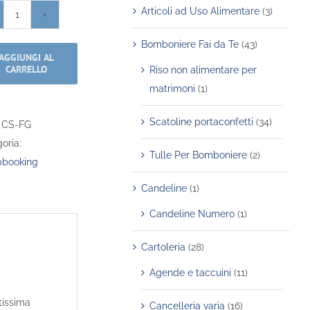
Articoli ad Uso Alimentare
(3)
Timbri
-
Bomboniere Fai da Te
(43)
AGGIUNGI AL
Clear
CARRELLO
Riso non alimentare per
Stamps
matrimoni
(1)
-
Forever
Scatoline portaconfetti
(34)
:
CS-FG
Green
oria:
quantità
Tulle Per Bomboniere
(2)
pbooking
Candeline
(1)
Candeline Numero
(1)
Cartoleria
(28)
Agende e taccuini
(11)
ltissima
Cancelleria varia
(16)