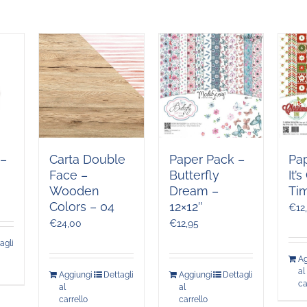
Carta Double
Paper Pack –
Pa
 –
Face –
Butterfly
It’
Wooden
Dream –
Tim
Colors – 04
12×12″
€
12
€
24,00
€
12,95
agli
Ag
al
Aggiungi
Dettagli
Aggiungi
Dettagli
ca
al
al
carrello
carrello