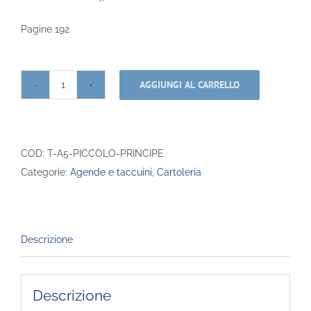
Pagine 192
AGGIUNGI AL CARRELLO
Taccuino
-
A5
-
COD:
T-A5-PICCOLO-PRINCIPE
Il
Categorie:
Agende e taccuini
,
Cartoleria
Piccolo
Principe
quantità
Descrizione
Descrizione