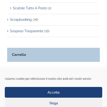
Scatole Tutto A Posto
(2)
Scrapbooking
(76)
Sospeso Trasparente
(16)
Carrello
Usiamo cookie per ottimizzare il nostro sito web ed i nostri servizi.
Accetta
© Copyright 2020 All Rights Reserved | La casa della carta di
Monica Rinaldi | Piazza portello 8r - Genova | Pi 01548250990
Nega
Cookie Policy (UE)
|
Privacy policy
|
Note legali
|
Condizioni