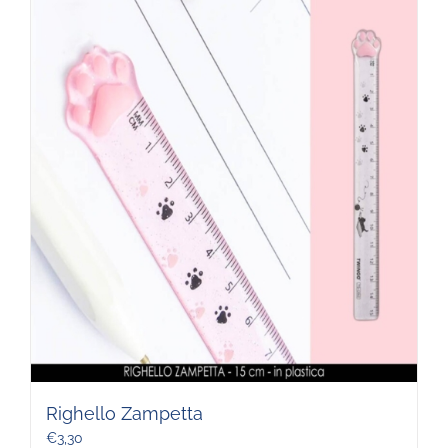
Righello Zampetta
€
3,30