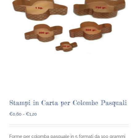
Stampi in Carta per Colombe Pasquali
Fascia
€
0,60
-
€
1,20
di
prezzo:
Forme per colomba pasquale in 5 formati da 100 grammi