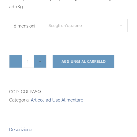
da
ad 1Kg.
€0,60
a
€1,20
dimensioni

AGGIUNGI AL CARRELLO
Stampi
in
Carta
per
COD:
COLPASQ
Colombe
Categoria:
Articoli ad Uso Alimentare
Pasquali
quantità
Descrizione