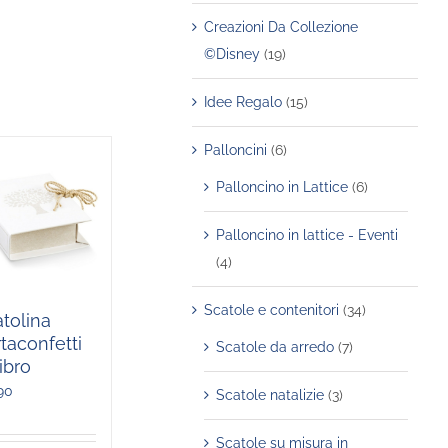
Creazioni Da Collezione
©Disney
(19)
Idee Regalo
(15)
Palloncini
(6)
Palloncino in Lattice
(6)
Palloncino in lattice - Eventi
(4)
Scatole e contenitori
(34)
tolina
taconfetti
Scatole da arredo
(7)
ibro
90
Scatole natalizie
(3)
Scatole su misura in