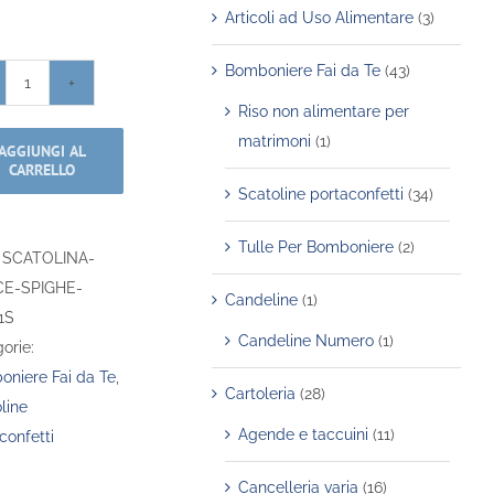
Articoli ad Uso Alimentare
(3)
Bomboniere Fai da Te
(43)
Scatolina
Riso non alimentare per
Portaconfetti
matrimoni
(1)
AGGIUNGI AL
-
CARRELLO
Prima
Scatoline portaconfetti
(34)
Comunione
-
Tulle Per Bomboniere
(2)
:
SCATOLINA-
Croce
E-SPIGHE-
Candeline
(1)
e
1S
Spighe
Candeline Numero
(1)
orie:
quantità
niere Fai da Te
,
Cartoleria
(28)
line
Agende e taccuini
(11)
confetti
Cancelleria varia
(16)