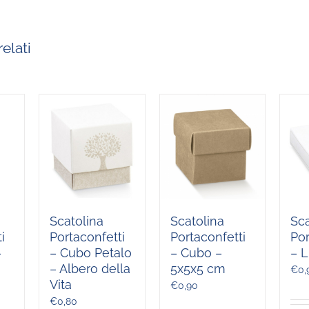
elati
Scatolina
Scatolina
Sca
i
Portaconfetti
Portaconfetti
Por
–
– Cubo Petalo
– Cubo –
– L
– Albero della
5x5x5 cm
€
0,
Vita
€
0,90
€
0,80