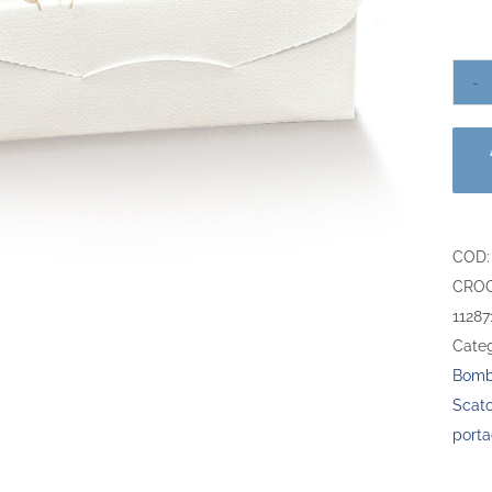
COD
CROC
11287
Categ
Bombo
Scato
porta