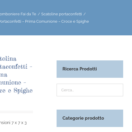
omboniere Fai da Te
Scatoline portaconfetti
Portaconfetti – Prima Comunione – Croce e Spighe
tolina
taconfetti –
Ricerca Prodotti
ima
unione –
ce e Spighe
Categorie prodotto
sioni 7 x 7 x 3