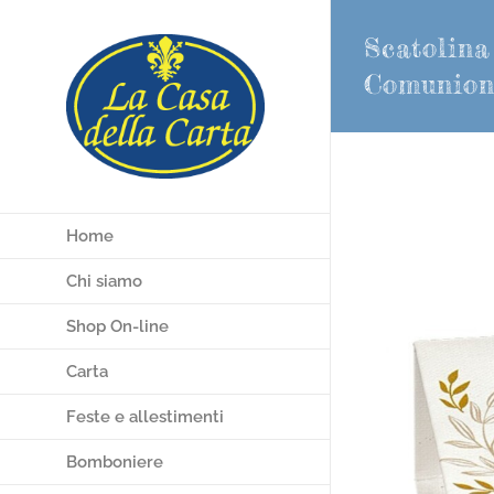
Salta
Scatolina
al
contenuto
Comunion
Home
Chi siamo
Shop On-line
Carta
Feste e allestimenti
Bomboniere