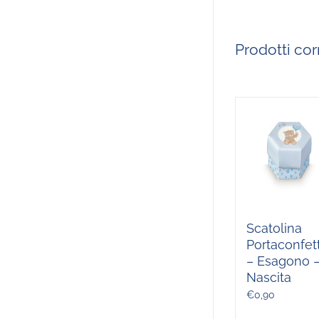
Prodotti corr
Scatolina
Portaconfett
– Esagono 
Nascita
€
0,90