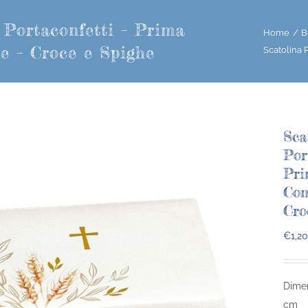
 Portaconfetti – Prima
Home
B
e – Croce e Spighe
Scatolina 
Sca
Por
Pr
Com
Cro
€
1,20
Dimen
cm