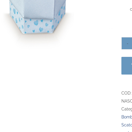
c
COD
NASC
Categ
Bombo
Scato