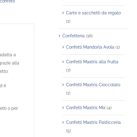
confetti
Carte e sacchetti da regalo
(1)
Confetteria
(16)
Confetti Mandorla Avola
(1)
 adatta a
Confetti Maxtris alla frutta
razie alla
(7)
etto.
Confetti Maxtris Cioccolato
ed è
(1)
Confetti Maxtris Mix
(4)
etti o per
Confetti Maxtris Pasticceria
(5)