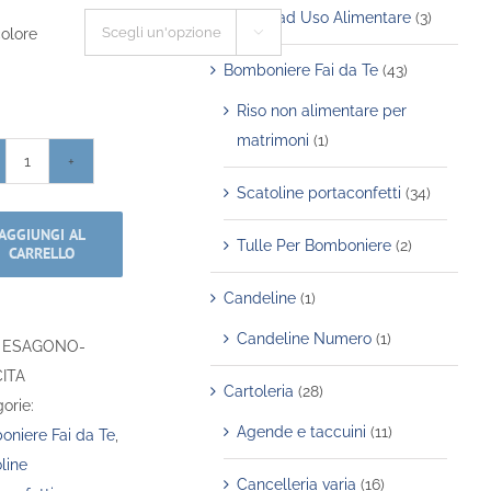
Articoli ad Uso Alimentare
(3)
olore

Bomboniere Fai da Te
(43)
Riso non alimentare per
matrimoni
(1)
Scatolina
Scatoline portaconfetti
(34)
Portaconfetti
-
AGGIUNGI AL
Tulle Per Bomboniere
(2)
CARRELLO
Esagono
-
Candeline
(1)
Nascita
Candeline Numero
(1)
:
ESAGONO-
quantità
ITA
Cartoleria
(28)
orie:
Agende e taccuini
(11)
niere Fai da Te
,
line
Cancelleria varia
(16)