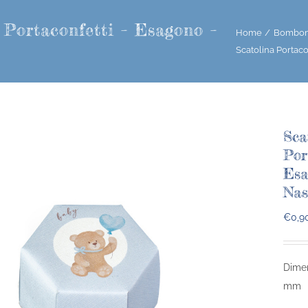
 Portaconfetti – Esagono –
Home
Bomboni
Scatolina Portaco
Sca
Por
Esa
Nas
€
0,9
Dimen
mm