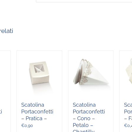
elati
Scatolina
Scatolina
Sca
i
Portaconfetti
Portaconfetti
Por
– Pratica –
– Cono –
– F
Petalo –
€
0,90
€
0,
Chantilly