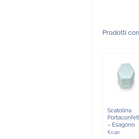
Prodotti corr
Scatolina
Portaconfett
– Esagono
€
0,90