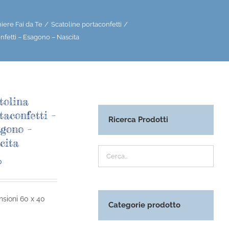
ere Fai da Te
Scatoline portaconfetti
nfetti – Esagono – Nascita
tolina
taconfetti –
Ricerca Prodotti
gono –
cita
0
sioni 60 x 40
Categorie prodotto