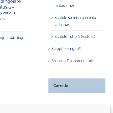
ttangolare
fantasia
(12)
tasia –
x32x6cm
Scatole su misura in tinta
,00
unita
(12)
Scatole Tutto A Posto
(2)
egli
Dettagli
Questo
prodotto
Scrapbooking
(76)
ha
più
Sospeso Trasparente
(16)
varianti.
Le
opzioni
Carrello
possono
essere
scelte
nella