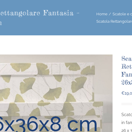
ettangolare Fantasia –
Home
Scatole e c
m
Scatola Rettangola
Sca
Ret
Fan
26x
€
19,
Scato
in fa
26 x 