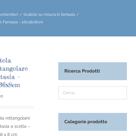
ontenitori
Scatole su misura in fantasia
re Fantasia – 26x36x8cm
tola
tangolare
Ricerca Prodotti
tasia –
36x8cm
00
la rettangolare
Categorie prodotto
ntasia a scelta –
36 x 8 cm