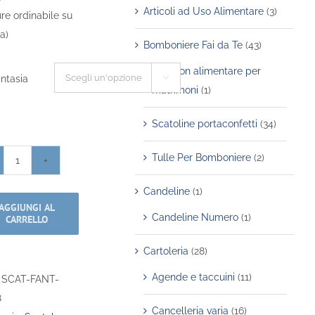
Articoli ad Uso Alimentare
(3)
re ordinabile su
a)
Bomboniere Fai da Te
(43)
Riso non alimentare per
antasia

matrimoni
(1)
Scatoline portaconfetti
(34)
Tulle Per Bomboniere
(2)
Scatola
Rettangolare
Candeline
(1)
Fantasia
AGGIUNGI AL
Candeline Numero
(1)
CARRELLO
-
26x36x8cm
Cartoleria
(28)
quantità
Agende e taccuini
(11)
:
SCAT-FANT-
8
Cancelleria varia
(16)