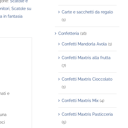
orie:
Scatole e
nitori
,
Scatole su
Carte e sacchetti da regalo
a in fantasia
(1)
Confetteria
(16)
Confetti Mandorla Avola
(1)
Confetti Maxtris alla frutta
(7)
Confetti Maxtris Cioccolato
(1)
mati e
Confetti Maxtris Mix
(4)
Confetti Maxtris Pasticceria
 una
(5)
eci