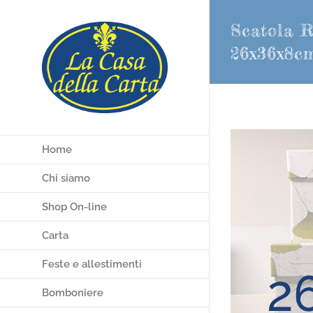
Salta
Scatola R
al
contenuto
26x36x8c
Home
Chi siamo
Shop On-line
Carta
Feste e allestimenti
Bomboniere