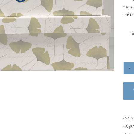
(oppu
misur
f
COD
2636