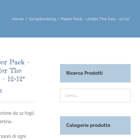
Home
Scrapbooking
Paper Pack – Under The Sea – 12×12″
er Pack –
er The
Ricerca Prodotti
 – 12×12″
95
zione da 12 fogli
ertina.
Categorie prodotto
sioni di ogni