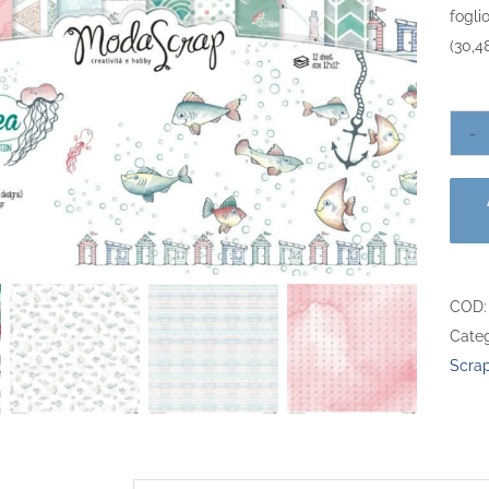
foglio
(30,4
COD
Categ
Scra