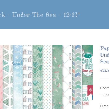
k – Under The Sea – 12×12″
Pap
Und
Sea
€
12,
Confe
+ cop
Dimen