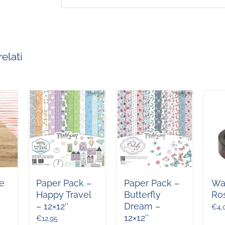
elati
e
Paper Pack –
Paper Pack –
Wa
Happy Travel
Butterfly
Ro
– 12×12″
Dream –
€
4,
12×12″
€
12,95