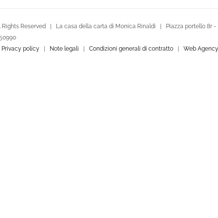
 Rights Reserved | La casa della carta di Monica Rinaldi | Piazza portello 8r -
250990
|
Privacy policy
|
Note legali
|
Condizioni generali di contratto
|
Web Agency