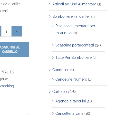
 12×12 pollici
Articoli ad Uso Alimentare
(3)
8 cm)
Bomboniere Fai da Te
(43)
Riso non alimentare per
matrimoni
(1)
Paper
Pack
Scatoline portaconfetti
(34)
AGGIUNGI AL
–
CARRELLO
Under
Tulle Per Bomboniere
(2)
The
Sea
Candeline
(1)
:
PP-UTS
–
oria:
Candeline Numero
(1)
12×12″
pbooking
quantità
Cartoleria
(28)
Agende e taccuini
(11)
Cancelleria varia
(16)