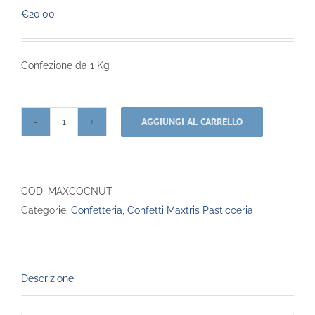
€
20,00
Confezione da 1 Kg
AGGIUNGI AL CARRELLO
Maxtris
-
Cocco
e
COD:
MAXCOCNUT
Nut
Categorie:
Confetteria
,
Confetti Maxtris Pasticceria
quantità
Descrizione