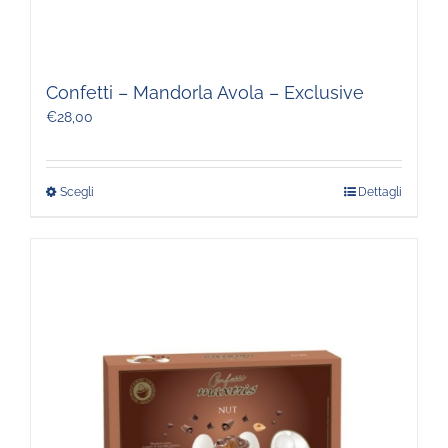
Confetti – Mandorla Avola – Exclusive
€
28,00
Scegli
Dettagli
Questo
prodotto
ha
più
varianti.
Le
opzioni
possono
essere
scelte