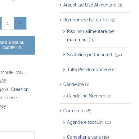
Articoli ad Uso Alimentare
(3)
Bomboniere Fai da Te
(43)
Marie
Riso non alimentare per
-
matrimoni
(1)
AGGIUNGI AL
Aristogatti
CARRELLO
-
Scatoline portaconfetti
(34)
©Disney
Traditions
Tulle Per Bomboniere
(2)
:
MARIE-MINI-
quantità
288
Candeline
(1)
oria:
Creazioni
Candeline Numero
(1)
llezione
ney
Cartoleria
(28)
Agende e taccuini
(11)
Cancelleria varia
(16)