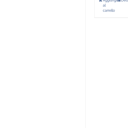
Aggiungi
Dett
al
carrello