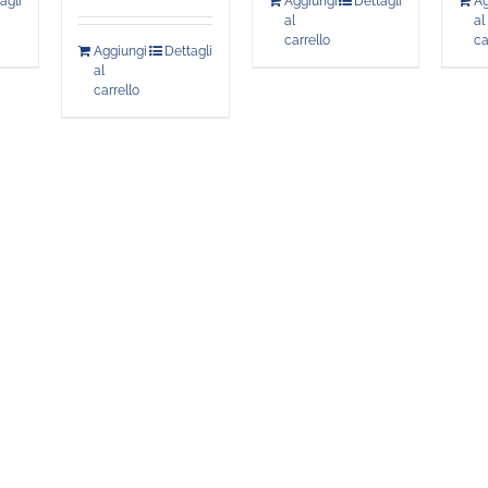
agli
Aggiungi
Dettagli
Ag
al
al
carrello
ca
Aggiungi
Dettagli
al
carrello