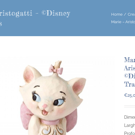
ristogatti – ©Disney
Home
Cre
s
Marie – Arist
Mar
Ari
©Di
Tra
€
25,
Dimen
Largh
Profo