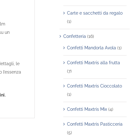
Carte e sacchetti da regalo
(1)
ilm
 su un
Confetteria
(16)
Confetti Mandorla Avola
(1)
Confetti Maxtris alla frutta
ttagli, le
(7)
o l’essenza
Confetti Maxtris Cioccolato
(1)
ni.
Confetti Maxtris Mix
(4)
Confetti Maxtris Pasticceria
(5)