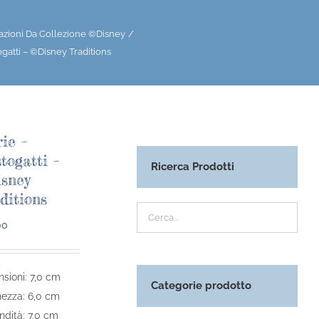
azioni Da Collezione ©Disney
ogatti – ©Disney Traditions
ie –
stogatti –
Ricerca Prodotti
sney
ditions
00
sioni: 7,0 cm
Categorie prodotto
ezza: 6,0 cm
ndità: 7,0 cm