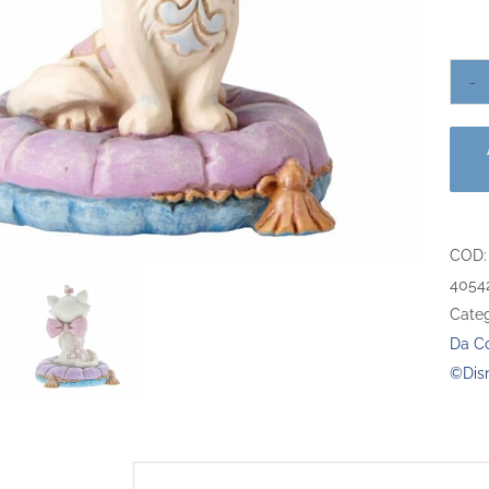
COD
4054
Categ
Da Co
©Dis