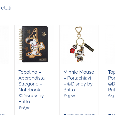
elati
Topolino –
Minnie Mouse
Top
Apprendista
– Portachiavi
Por
Stregone –
– ©Disney by
©D
Notebook –
Britto
Bri
©Disney by
€
15,00
€
15
Britto
€
28,00