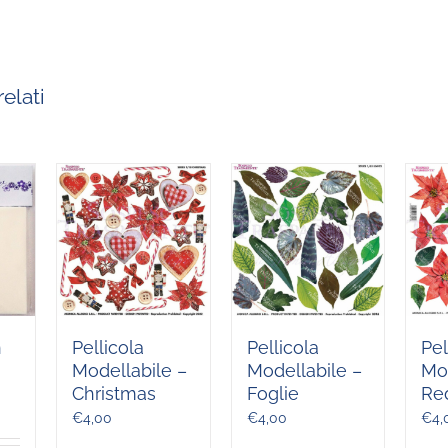
elati
n
Pellicola
Pellicola
Pel
Modellabile –
Modellabile –
Mod
Christmas
Foglie
Red
€
4,00
€
4,00
€
4,