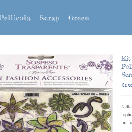
Pellicola – Scrap – Green
Kit
Pel
Scr
€
2,5
Nella
foglio
bulin