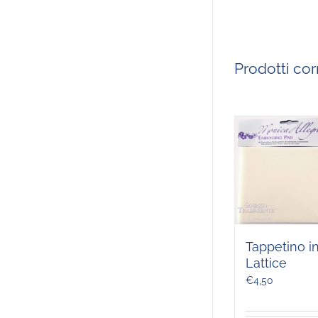
Prodotti corr
Tappetino i
Lattice
€
4,50