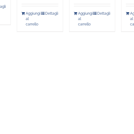
agli
Aggiungi
Dettagli
Aggiungi
Dettagli
Ag
al
al
al
carrello
carrello
ca