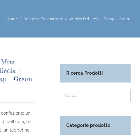
Home
Sospeso Trasparente
Kit Mini Pellicola – Scrap – Green
 Mini
licola –
Ricerca Prodotti
ap – Green
0
 confezione: un
 di pellicola, un
Categorie prodotto
o, un tappetino.