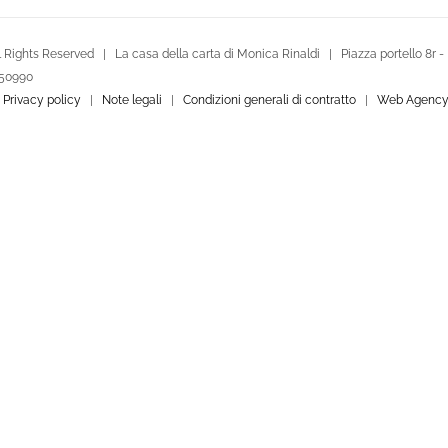
 Rights Reserved | La casa della carta di Monica Rinaldi | Piazza portello 8r -
250990
|
Privacy policy
|
Note legali
|
Condizioni generali di contratto
|
Web Agency