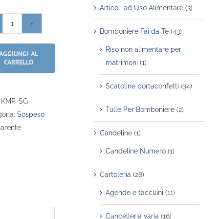
Articoli ad Uso Alimentare
(3)
Kit
Bomboniere Fai da Te
(43)
Mini
Riso non alimentare per
AGGIUNGI AL
Pellicola
CARRELLO
matrimoni
(1)
-
Scrap
Scatoline portaconfetti
(34)
-
:
KMP-SG
Green
Tulle Per Bomboniere
(2)
oria:
Sospeso
quantità
arente
Candeline
(1)
Candeline Numero
(1)
Cartoleria
(28)
Agende e taccuini
(11)
Cancelleria varia
(16)