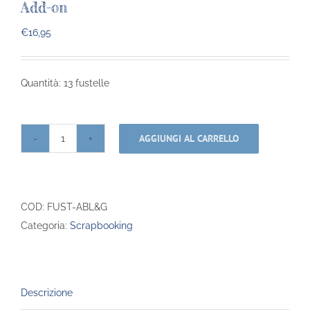
Add-on
€
16,95
Quantità: 13 fustelle
AGGIUNGI AL CARRELLO
Fustella
-
Animal
Box
COD:
FUST-ABL&G
Lion
Categoria:
Scrapbooking
-
Giraffe
Add-
Descrizione
on