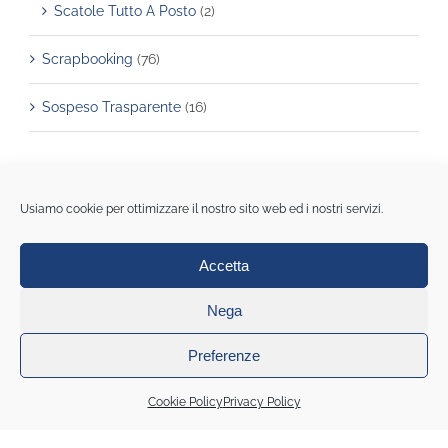
Scatole Tutto A Posto
(2)
Scrapbooking
(76)
Sospeso Trasparente
(16)
Carrello
Usiamo cookie per ottimizzare il nostro sito web ed i nostri servizi.
Accetta
Nega
Preferenze
© Copyright 2020 All Rights Reserved | La casa della carta di
Monica Rinaldi | Piazza portello 8r - Genova | Pi 01548250990
Cookie Policy
Privacy Policy
Cookie Policy (UE)
|
Privacy policy
|
Note legali
|
Condizioni
generali di contratto
|
Web Agency: Mideanet