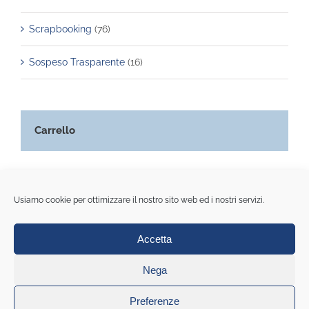
Scrapbooking
(76)
Sospeso Trasparente
(16)
Carrello
Usiamo cookie per ottimizzare il nostro sito web ed i nostri servizi.
Accetta
© Copyright 2020 All Rights Reserved | La casa della carta di
Monica Rinaldi | Piazza portello 8r - Genova | Pi 01548250990
Nega
Cookie Policy (UE)
|
Privacy policy
|
Note legali
|
Condizioni
generali di contratto
|
Web Agency: Mideanet
Preferenze