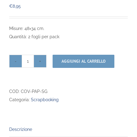
€
8,95
Misure: 48×34 cm.
Quantità: 2 fogli per pack
AGGIUNGI AL CARRELLO
Covering
Paper
-
Secret
COD:
COV-PAP-SG
Garden
Categoria:
Scrapbooking
quantità
Descrizione