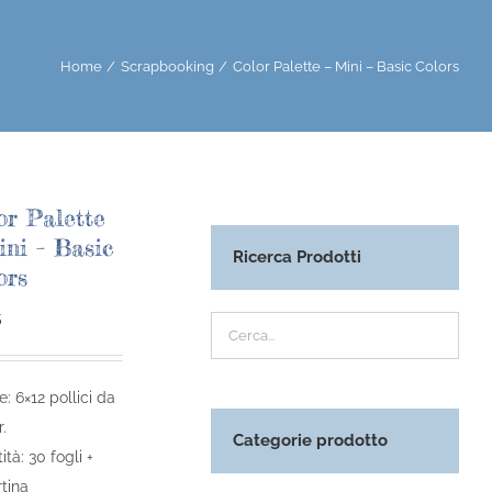
Home
Scrapbooking
Color Palette – Mini – Basic Colors
or Palette
ini – Basic
Ricerca Prodotti
ors
5
e: 6×12 pollici da
.
Categorie prodotto
ità: 30 fogli +
tina