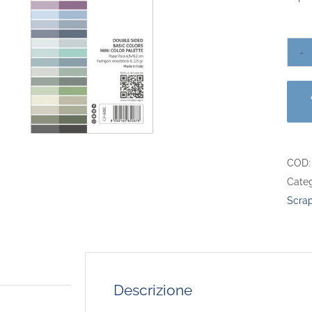
COD
Categ
Scra
Descrizione