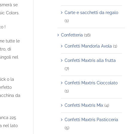
asmerà se
Carte e sacchetti da regalo
sic Colors.
(1)
o !
Confetteria
(16)
e tutte le
Confetti Mandorla Avola
(1)
ro, di
singoli nel
Confetti Maxtris alla frutta
(7)
kick o la
Confetti Maxtris Cioccolato
rfetto
(1)
macchina da
Confetti Maxtris Mix
(4)
anca 225
Confetti Maxtris Pasticceria
a nel lato
(5)