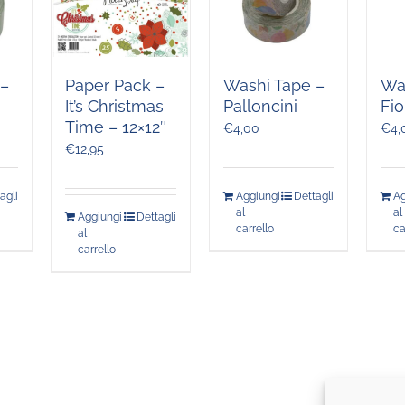
Paper Pack –
 –
Washi Tape –
Wa
It’s Christmas
Palloncini
Fio
Time – 12×12″
€
4,00
€
4,
€
12,95
agli
Aggiungi
Dettagli
Ag
al
al
Aggiungi
Dettagli
carrello
ca
al
carrello