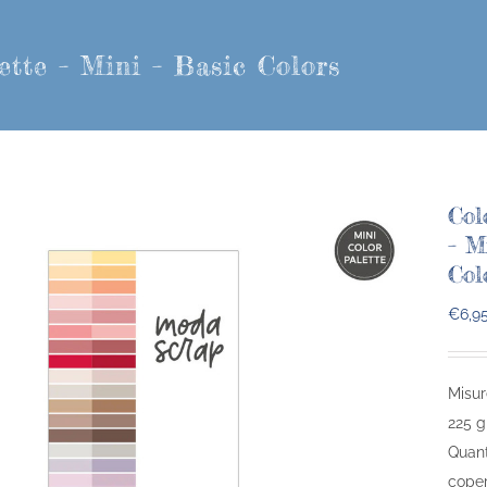
ette – Mini – Basic Colors
Col
– M
Col
€
6,9
Misur
225 gr
Quant
coper