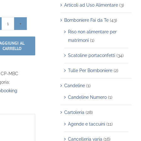
Articoli ad Uso Alimentare
(3)
Bomboniere Fai da Te
(43)
Color
Riso non alimentare per
Palette
matrimoni
(1)
AGGIUNGI AL
-
CARRELLO
Mini
Scatoline portaconfetti
(34)
-
Basic
Tulle Per Bomboniere
(2)
:
CP-MBC
Colors
oria:
Candeline
(1)
quantità
pbooking
Candeline Numero
(1)
Cartoleria
(28)
Agende e taccuini
(11)
Cancelleria varia
(16)