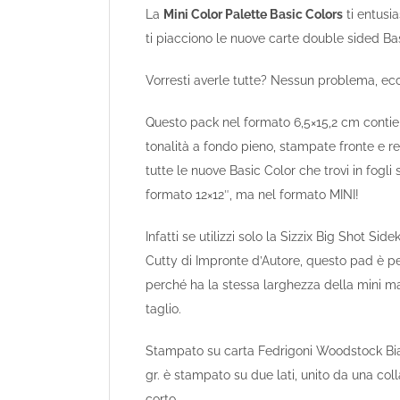
La
Mini Color Palette Basic Colors
ti entusi
ti piacciono le nuove carte double sided Ba
Vorresti averle tutte? Nessun problema, ecc
Questo pack nel formato 6,5×15,2 cm contien
tonalità a fondo pieno, stampate fronte e ret
tutte le nuove Basic Color che trovi in fogli 
formato 12×12″, ma nel formato MINI!
Infatti se utilizzi solo la Sizzix Big Shot Side
Cutty di Impronte d’Autore, questo pad è pe
perché ha la stessa larghezza della mini 
taglio.
Stampato su carta Fedrigoni Woodstock Bi
gr. è stampato su due lati, unito da una coll
corto.