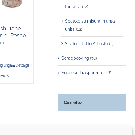
fantasia
(12)
Scatole su misura in tinta
shi Tape –
unita
(12)
ri di Pesco
00
Scatole Tutto A Posto
(2)
Scrapbooking
(76)
giungi
Dettagli
Sospeso Trasparente
(16)
rrello
Carrello