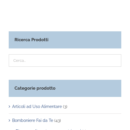
ha
più
varianti.
Le
opzioni
Ricerca Prodotti
possono
essere
scelte
nella
pagina
del
Categorie prodotto
prodotto
Articoli ad Uso Alimentare
(3)
Bomboniere Fai da Te
(43)