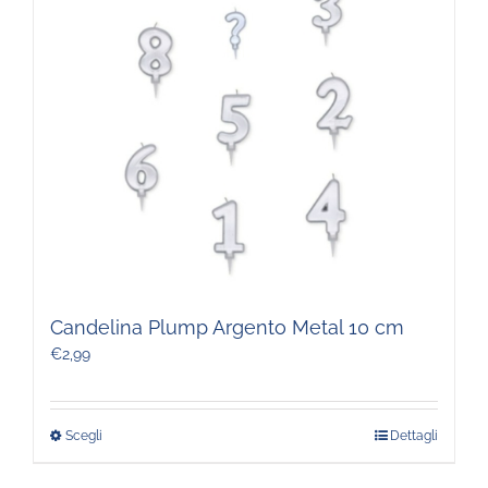
Candelina Plump Argento Metal 10 cm
€
2,99
Scegli
Dettagli
Questo
prodotto